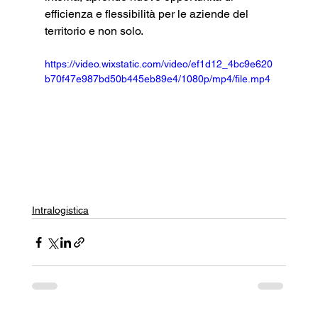
efficienza e flessibilità per le aziende del 
territorio e non solo.
https://video.wixstatic.com/video/ef1d12_4bc9e620
b70f47e987bd50b445eb89e4/1080p/mp4/file.mp4
Intralogistica