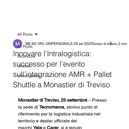
All Posts
ME.KO. SRL UNIPERSONALE
29 set 2025
Tempo di lettura: 2 min
All Posts
Innovare l’Intralogistica:
Sicurezza
successo per l’evento
Unitree
sull’integrazione AMR + Pallet
Intralogistica
Shuttle a Monastier di Treviso
Monastier di Treviso, 25 settembre
 – Presso 
la sede di 
Tecnomarca
, storico punto di 
riferimento per la logistica industriale nel 
territorio e dealer ufficiale dei 
marchi 
Yale
 e 
Carer
, si è tenuto 