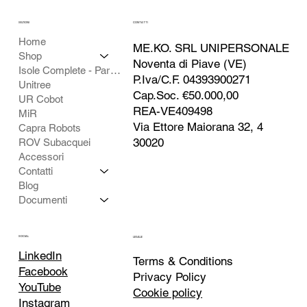
SEZIONI
CONTATTI
Home
ME.KO. SRL UNIPERSONALE
Shop
Noventa di Piave (VE)
Isole Complete - Partner
P.Iva/C.F. 04393900271
Unitree
Cap.Soc. €50.000,00
UR Cobot
REA-VE409498
MiR
Via Ettore Maiorana 32, 4
Capra Robots
4. MIR1200 Pallet Jack - Transpallet
30020
ROV Subacquei
Stoccatore Automatico Pallet
Accessori
Contatti
Blog
Documenti
SOCIAL
LEGALE
LinkedIn
Terms & Conditions
Facebook
Privacy Policy
YouTube
Cookie policy
Instagram