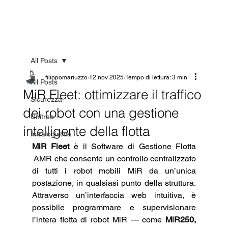
All Posts
filippomariuzzo
12 nov 2025
Tempo di lettura: 3 min
All Posts
MiR Fleet: ottimizzare il traffico
Sicurezza
dei robot con una gestione
Unitree
intelligente della flotta
Intralogistica
MiR Fleet
 è il Software di Gestione Flotta 
 AMR che consente un controllo centralizzato 
di tutti i robot mobili MiR da un’unica 
postazione, in qualsiasi punto della struttura. 
Attraverso un’interfaccia web intuitiva, è 
possibile programmare e supervisionare 
l’intera flotta di robot MiR — come 
MiR250, 