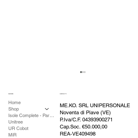
SEZIONI
CONTATTI
Home
ME.KO. SRL UNIPERSONALE
Shop
Noventa di Piave (VE)
Isole Complete - Partner
P.Iva/C.F. 04393900271
Unitree
Cap.Soc. €50.000,00
UR Cobot
REA-VE409498
MiR