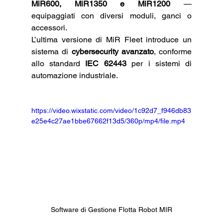
MiR600, MiR1350 e MiR1200
 — 
equipaggiati con diversi moduli, ganci o 
accessori.
L’ultima versione di MiR Fleet introduce un 
sistema di 
cybersecurity avanzato
, conforme 
allo standard 
IEC 62443
 per i sistemi di 
automazione industriale.
https://video.wixstatic.com/video/1c92d7_f946db83
e25e4c27ae1bbe67662f13d5/360p/mp4/file.mp4
Software di Gestione Flotta Robot MIR