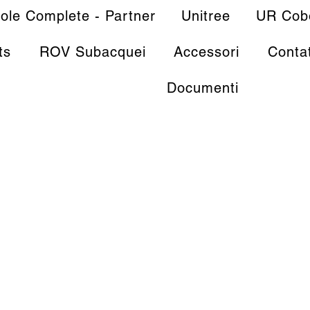
sole Complete - Partner
Unitree
UR Cob
ts
ROV Subacquei
Accessori
Contat
Documenti