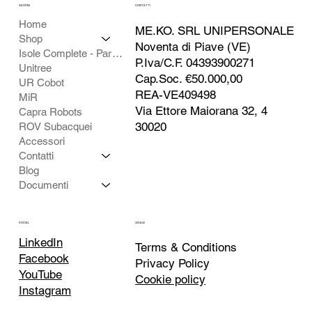
SEZIONI
CONTATTI
Home
ME.KO. SRL UNIPERSONALE
Shop
Noventa di Piave (VE)
Isole Complete - Partner
P.Iva/C.F. 04393900271
Unitree
Cap.Soc. €50.000,00
UR Cobot
REA-VE409498
MiR
Via Ettore Maiorana 32, 4
Capra Robots
30020
ROV Subacquei
Accessori
Contatti
Blog
Documenti
SOCIAL
LEGALE
LinkedIn
Terms & Conditions
Facebook
Privacy Policy
YouTube
Cookie policy
Instagram