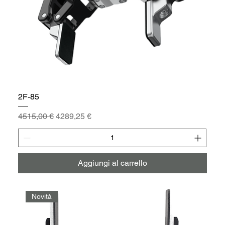
2F-85
Prezzo regolare
Prezzo scontato
4515,00 €
4289,25 €
Aggiungi al carrello
Novità