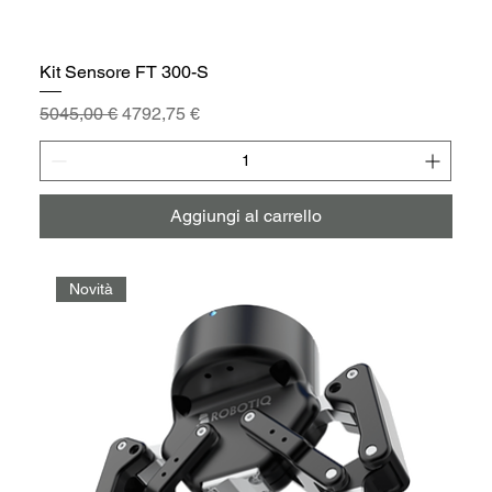
Kit Sensore FT 300-S
Prezzo regolare
Prezzo scontato
5045,00 €
4792,75 €
Aggiungi al carrello
Novità