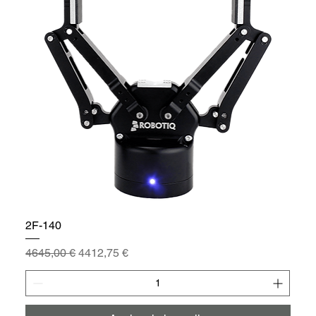
2F-140
Prezzo regolare
Prezzo scontato
4645,00 €
4412,75 €