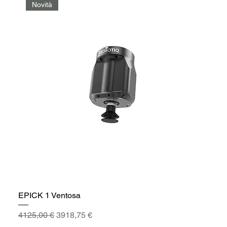
Novità
EPICK 1 Ventosa
Prezzo regolare
Prezzo scontato
4125,00 €
3918,75 €