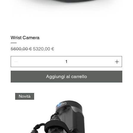
Wrist Camera
Prezzo regolare
Prezzo scontato
5600,00 €
5320,00 €
Aggiungi al carrello
Novità