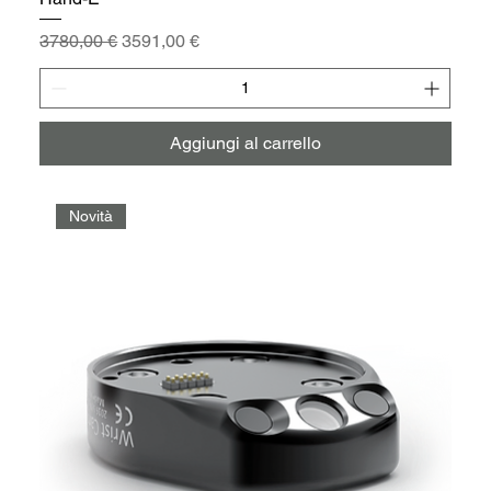
Prezzo regolare
Prezzo scontato
3780,00 €
3591,00 €
Aggiungi al carrello
Novità