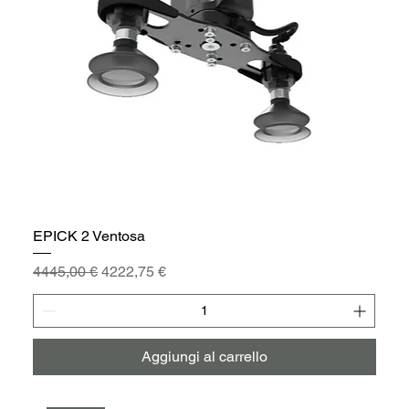
EPICK 2 Ventosa
Prezzo regolare
Prezzo scontato
4445,00 €
4222,75 €
Aggiungi al carrello