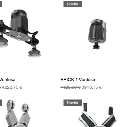
Novità
Ventosa
EPICK 1 Ventosa
golare
Prezzo scontato
Prezzo regolare
Prezzo scontato
€
4222,75 €
4125,00 €
3918,75 €
Novità