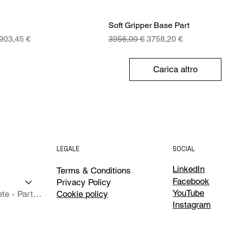
Soft Gripper Base Part
golare
Prezzo scontato
Prezzo regolare
Prezzo scontato
903,45 €
3956,00 €
3758,20 €
Carica altro
LEGALE
SOCIAL
LinkedIn
Terms & Conditions
Facebook
Privacy Policy
YouTube
Isole Complete - Partner
Cookie policy
Instagram