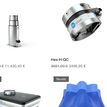
Hex-H-QC
golare
Prezzo scontato
Prezzo regolare
Prezzo scontato
0 €
11.430,40 €
3681,00 €
3496,95 €
Novità