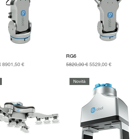
RG6
golare
Prezzo scontato
Prezzo regolare
Prezzo scontato
€
8901,50 €
5820,00 €
5529,00 €
Novità