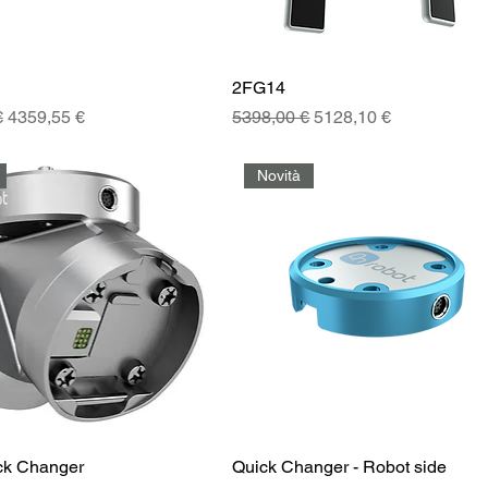
2FG14
golare
Prezzo scontato
Prezzo regolare
Prezzo scontato
€
4359,55 €
5398,00 €
5128,10 €
Novità
ck Changer
Quick Changer - Robot side