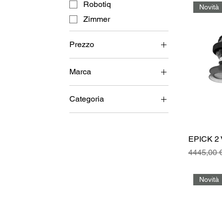
Robotiq
Novità
Zimmer
Prezzo
Marca
0 €
11.431 €
OnRobot
Categoria
Robotiq
Pinze e Prese
Zimmer
EPICK 2 
Prezzo re
4445,00 
Novità