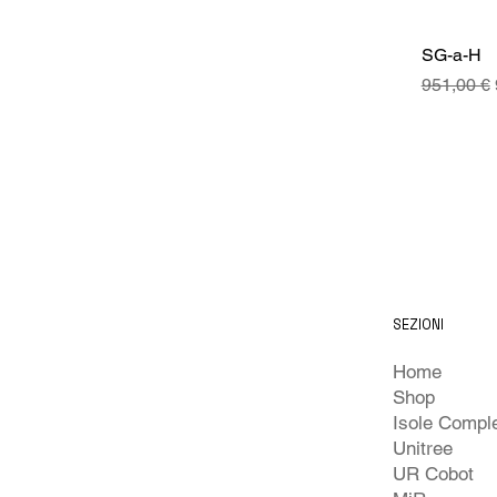
SG-a-H
Prezzo re
951,00 €
SEZIONI
Home
Shop
Unitree
UR Cobot