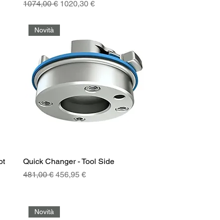
Prezzo regolare
Prezzo scontato
1074,00 €
1020,30 €
Novità
ot
Quick Changer - Tool Side
Prezzo regolare
Prezzo scontato
481,00 €
456,95 €
Novità