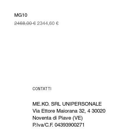
MG10
Prezzo regolare
Prezzo scontato
2468,00 €
2344,60 €
CONTATTI
ME.KO. SRL UNIPERSONALE
Via Ettore Maiorana 32, 4 30020
Noventa di Piave (VE)
P.Iva/C.F. 04393900271