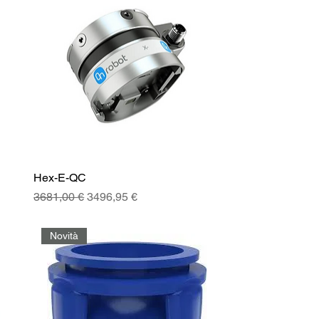
Hex-E-QC
Prezzo regolare
Prezzo scontato
3681,00 €
3496,95 €
Novità