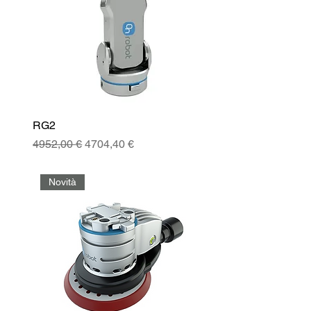
RG2
Prezzo regolare
Prezzo scontato
4952,00 €
4704,40 €
Novità