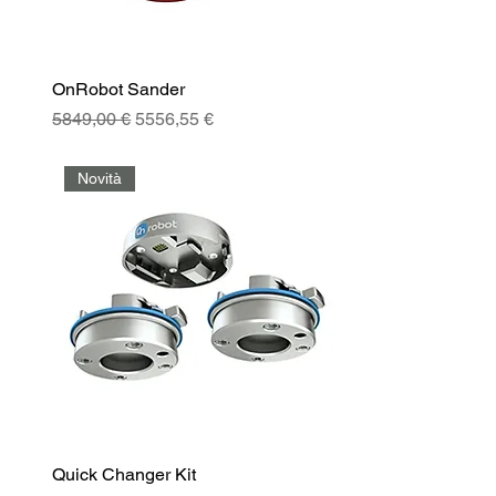
OnRobot Sander
Prezzo regolare
Prezzo scontato
5849,00 €
5556,55 €
Novità
Quick Changer Kit