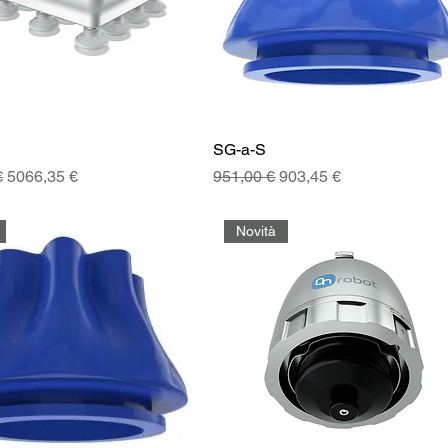
SG-a-S
golare
Prezzo scontato
Prezzo regolare
Prezzo scontato
€
5066,35 €
951,00 €
903,45 €
Novità