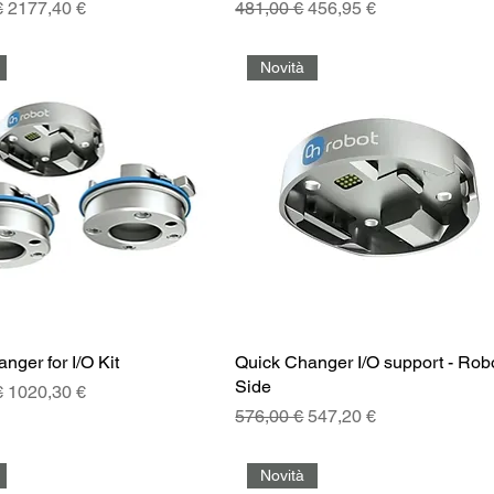
golare
Prezzo scontato
Prezzo regolare
Prezzo scontato
€
2177,40 €
481,00 €
456,95 €
Novità
nger for I/O Kit
Quick Changer I/O support - Rob
Side
golare
Prezzo scontato
€
1020,30 €
Prezzo regolare
Prezzo scontato
576,00 €
547,20 €
Novità