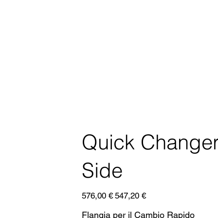
Quick Changer
Side
Prezzo
Prezzo
576,00 €
547,20 €
originale
scontato
Flangia per il Cambio Rapido