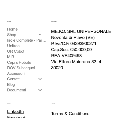
SEZIONI
CONTATTI
Home
ME.KO. SRL UNIPERSONALE
Shop
Noventa di Piave (VE)
Isole Complete - Partner
P.Iva/C.F. 04393900271
Unitree
Cap.Soc. €50.000,00
UR Cobot
REA-VE409498
MiR
Via Ettore Maiorana 32, 4
Capra Robots
30020
ROV Subacquei
Accessori
Contatti
Blog
Documenti
SOCIAL
LEGALE
LinkedIn
Terms & Conditions
Facebook