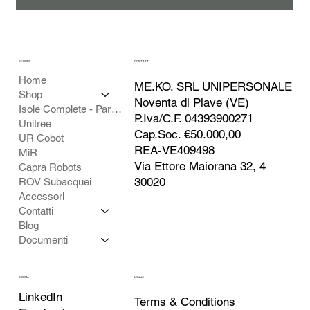
SEZIONI
CONTATTI
Home
ME.KO. SRL UNIPERSONALE
Shop
Noventa di Piave (VE)
Isole Complete - Partner
P.Iva/C.F. 04393900271
Unitree
Cap.Soc. €50.000,00
UR Cobot
REA-VE409498
MiR
Via Ettore Maiorana 32, 4
Capra Robots
30020
ROV Subacquei
Accessori
Contatti
Blog
Documenti
SOCIAL
LEGALE
LinkedIn
Terms & Conditions