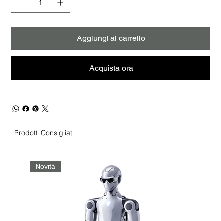
Aggiungi al carrello
Acquista ora
Prodotti Consigliati
Novità
No