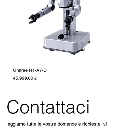
Unitree R1-A7-D
Unitr
Prezzo
Prezz
45.999,00 €
35.99
Contattaci
leggiamo tutte le vostre domande e richieste, vi 