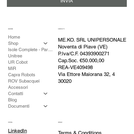
INVIA
SEZIONI
CONTATTI
Home
ME.KO. SRL UNIPERSONALE
Shop
Noventa di Piave (VE)
Isole Complete - Partner
P.Iva/C.F. 04393900271
Unitree
Cap.Soc. €50.000,00
UR Cobot
REA-VE409498
MiR
Via Ettore Maiorana 32, 4
Capra Robots
30020
ROV Subacquei
Accessori
Contatti
Blog
Documenti
SOCIAL
LEGALE
LinkedIn
Terms & Conditions