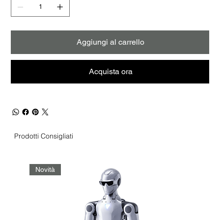
Aggiungi al carrello
Acquista ora
Prodotti Consigliati
Novità
No