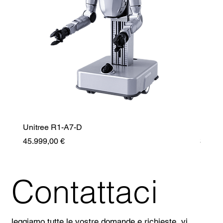
Unitree R1-A7-D
Unitr
Prezzo
Prezz
45.999,00 €
35.99
Contattaci
leggiamo tutte le vostre domande e richieste, vi 