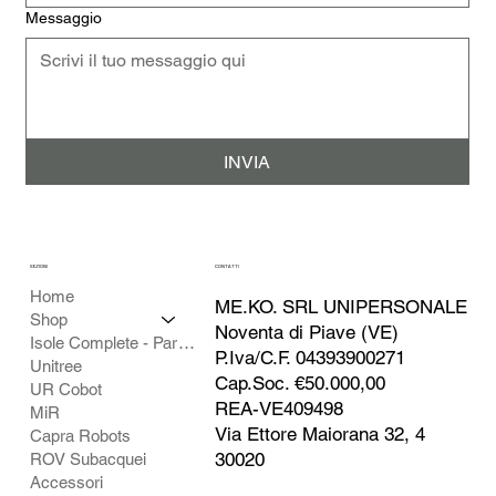
Messaggio
INVIA
SEZIONI
CONTATTI
Home
ME.KO. SRL UNIPERSONALE
Shop
Noventa di Piave (VE)
Isole Complete - Partner
P.Iva/C.F. 04393900271
Unitree
Cap.Soc. €50.000,00
UR Cobot
REA-VE409498
MiR
Via Ettore Maiorana 32, 4
Capra Robots
30020
ROV Subacquei
Accessori