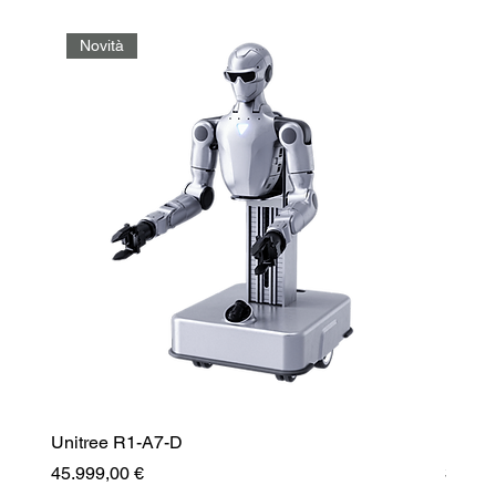
Novità
No
Unitree R1-A7-D
Unitr
Prezzo
Prezz
45.999,00 €
35.99