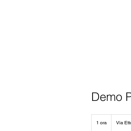
Demo P
1 ora
1
Via Et
o