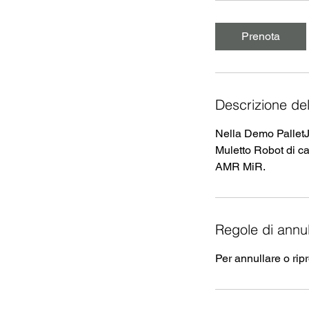
r
Prenota
Descrizione del
Nella Demo PalletJ
Muletto Robot di ca
AMR MiR.
Regole di annu
Per annullare o rip