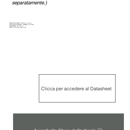
separatamente.)
RAGGIO D’AZIONE - 1300 mm / 51.2 in
CAPACITÀ DI CARICO -
35 kg
/ 66.13 lbs
INGOMBRO - Ø 245 mm
PESO - 63.5 kg / 139.9 lbs
Clicca per accedere al Datasheet