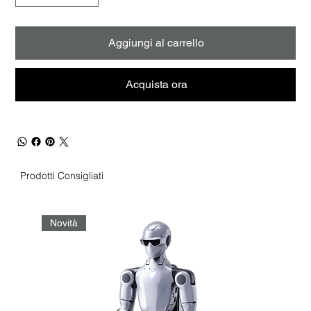
Aggiungi al carrello
Acquista ora
Prodotti Consigliati
Novità
No