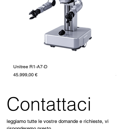
Unitree R1-A7-D
Unitr
Prezzo
Prezz
45.999,00 €
35.99
Contattaci
leggiamo tutte le vostre domande e richieste, vi 
risponderemo presto