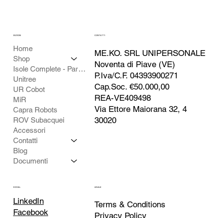
SEZIONI
CONTATTI
Home
ME.KO. SRL UNIPERSONALE
Shop
Noventa di Piave (VE)
Isole Complete - Partner
P.Iva/C.F. 04393900271
Unitree
Cap.Soc. €50.000,00
UR Cobot
REA-VE409498
MiR
Via Ettore Maiorana 32, 4
Capra Robots
30020
ROV Subacquei
Accessori
Contatti
Blog
Documenti
SOCIAL
LEGALE
LinkedIn
Terms & Conditions
Facebook
Privacy Policy