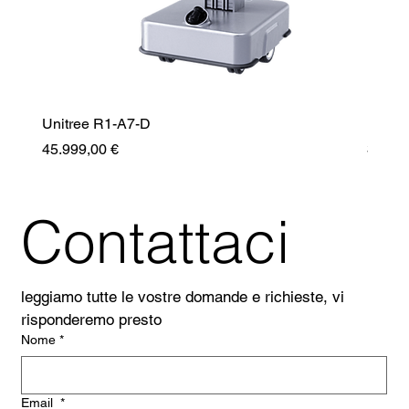
Unitree R1-A7-D
Unitr
Prezzo
Prezz
45.999,00 €
35.99
Contattaci
leggiamo tutte le vostre domande e richieste, vi 
risponderemo presto
Nome
*
Email
*