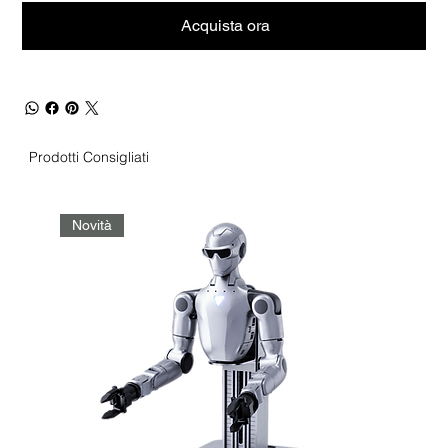
Acquista ora
Prodotti Consigliati
Novità
No