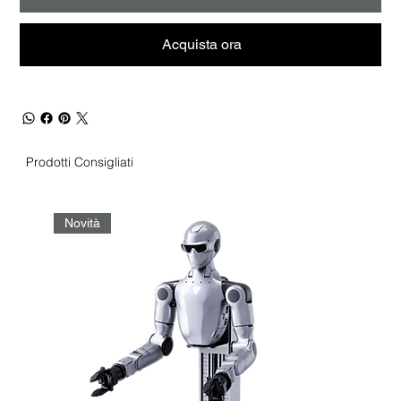
Acquista ora
Prodotti Consigliati
Novità
No