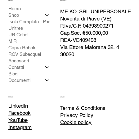
SEZIONI
CONTATTI
Home
ME.KO. SRL UNIPERSONALE
Shop
Noventa di Piave (VE)
Isole Complete - Partner
P.Iva/C.F. 04393900271
Unitree
Cap.Soc. €50.000,00
UR Cobot
REA-VE409498
MiR
Via Ettore Maiorana 32, 4
Capra Robots
30020
ROV Subacquei
Accessori
Contatti
Blog
Documenti
SOCIAL
LEGALE
LinkedIn
Terms & Conditions
Facebook
Privacy Policy
YouTube
Cookie policy
Instagram