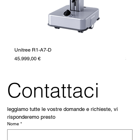
Unitree R1-A7-D
Unitr
Prezzo
Prezz
45.999,00 €
35.99
Contattaci
leggiamo tutte le vostre domande e richieste, vi 
risponderemo presto
Nome
*