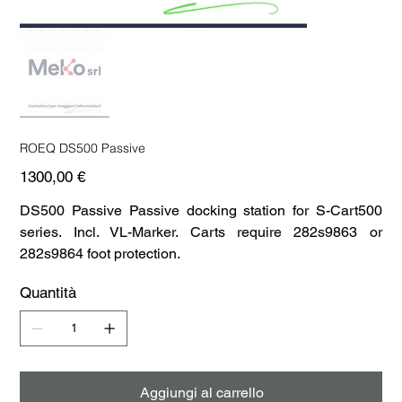
ROEQ DS500 Passive
Prezzo
1300,00 €
DS500 Passive Passive docking station for S-Cart500
series. Incl. VL-Marker. Carts require 282s9863 or
282s9864 foot protection.
Quantità
Aggiungi al carrello