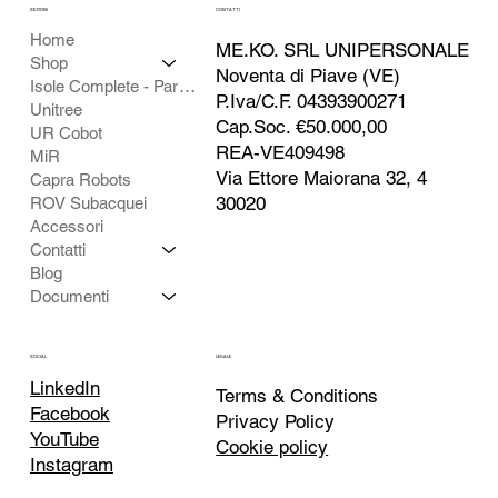
SEZIONI
CONTATTI
Home
ME.KO. SRL UNIPERSONALE
Shop
Noventa di Piave (VE)
Isole Complete - Partner
P.Iva/C.F. 04393900271
Unitree
Cap.Soc. €50.000,00
UR Cobot
REA-VE409498
MiR
Via Ettore Maiorana 32, 4
Capra Robots
30020
ROV Subacquei
Accessori
Contatti
Blog
Documenti
SOCIAL
LEGALE
LinkedIn
Terms & Conditions
Facebook
Privacy Policy
YouTube
Cookie policy
Instagram