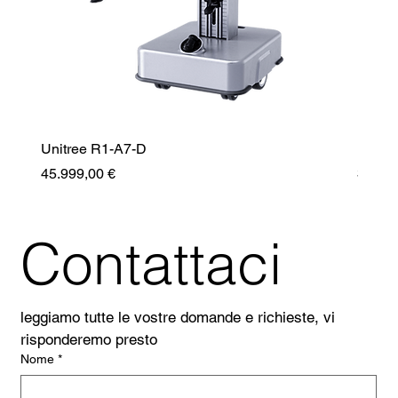
Unitree R1-A7-D
Unitr
Prezzo
Prezz
45.999,00 €
35.99
Contattaci
leggiamo tutte le vostre domande e richieste, vi 
risponderemo presto
Nome
*