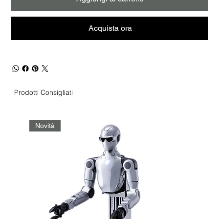
Acquista ora
Prodotti Consigliati
Novità
No