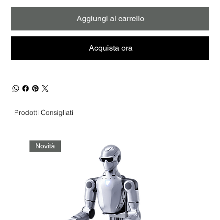
Aggiungi al carrello
Acquista ora
Prodotti Consigliati
Novità
No