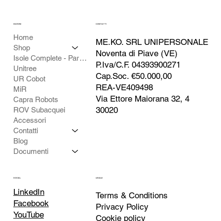
SEZIONI
CONTATTI
Home
ME.KO. SRL UNIPERSONALE
Shop
Noventa di Piave (VE)
Isole Complete - Partner
P.Iva/C.F. 04393900271
Unitree
Cap.Soc. €50.000,00
UR Cobot
REA-VE409498
MiR
Via Ettore Maiorana 32, 4
Capra Robots
30020
ROV Subacquei
Accessori
Contatti
Blog
Documenti
SOCIAL
LEGALE
LinkedIn
Terms & Conditions
Facebook
Privacy Policy
YouTube
Cookie policy