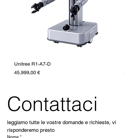
Unitree R1-A7-D
Unitr
Prezzo
Prezz
45.999,00 €
35.99
Contattaci
leggiamo tutte le vostre domande e richieste, vi 
risponderemo presto
Nome
*