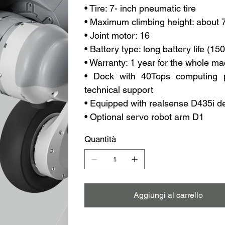
• Tire: 7- inch pneumatic tire
• Maximum climbing height: about
• Joint motor: 16
• Battery type: long battery life (15
• Warranty: 1 year for the whole m
• Dock with 40Tops computing p
technical support
• Equipped with realsense D435i 
• Optional servo robot arm D1
Quantità
Aggiungi al carrello