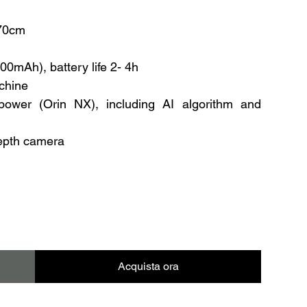
 70cm
000mAh), battery life 2- 4h
achine
ower (Orin NX), including AI algorithm and
depth camera
Acquista ora