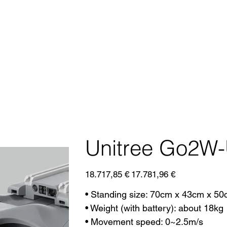
Unitree Go2W
Prezzo
Prezzo
18.717,85 €
17.781,96 €
originale
scontato
• Standing size: 70cm x 43cm x 5
• Weight (with battery): about 18kg
• Movement speed: 0~2.5m/s