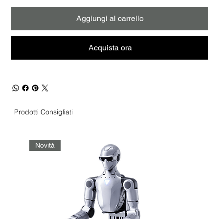
Aggiungi al carrello
Acquista ora
Prodotti Consigliati
Novità
No