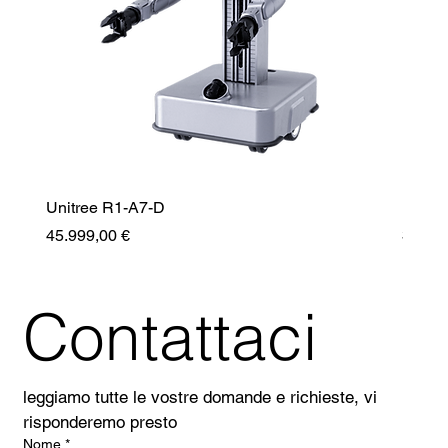
Unitree R1-A7-D
Unitr
Prezzo
Prezz
45.999,00 €
35.99
Contattaci
leggiamo tutte le vostre domande e richieste, vi 
risponderemo presto
Nome
*