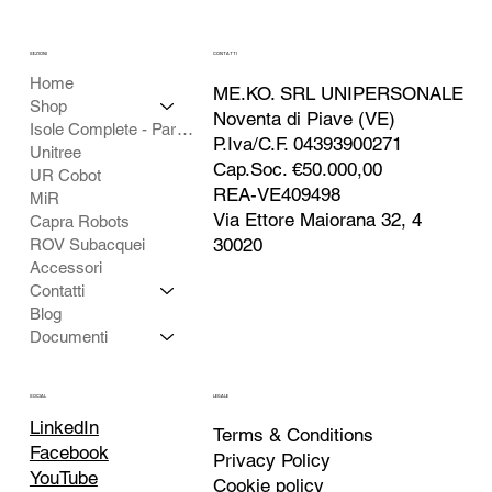
SEZIONI
CONTATTI
Home
ME.KO. SRL UNIPERSONALE
Shop
Noventa di Piave (VE)
Isole Complete - Partner
P.Iva/C.F. 04393900271
Unitree
Cap.Soc. €50.000,00
UR Cobot
REA-VE409498
MiR
Via Ettore Maiorana 32, 4
Capra Robots
30020
ROV Subacquei
Accessori
Contatti
Blog
Documenti
SOCIAL
LEGALE
LinkedIn
Terms & Conditions
Facebook
Privacy Policy
YouTube
Cookie policy