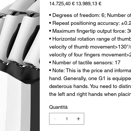
Prezzo
Prezzo
14.725,40 €
13.989,13 €
originale
scontato
• Degrees of freedom: 6; Number of 
• Repeat positioning accuracy: ±
• Maximum fingertip output force: 
• Horizontal rotation range of thu
velocity of thumb movement>130°/
velocity of four fingers movement>
• Number of tactile sensors: 17
• Note: This is the price and inform
hand. Generally, one G1 is equippe
dexterous hands. You need to dist
the left and right hands when placi
Quantità