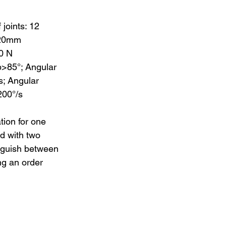
joints: 12
0.20mm
30 N
mb>85°; Angular
s; Angular
200°/s
ation for one
d with two
inguish between
ng an order