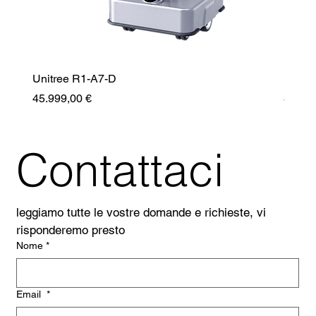
Unitree R1-A7-D
Unitr
Prezzo
Prezz
45.999,00 €
35.99
Contattaci
leggiamo tutte le vostre domande e richieste, vi 
risponderemo presto
Nome
*
Email
*