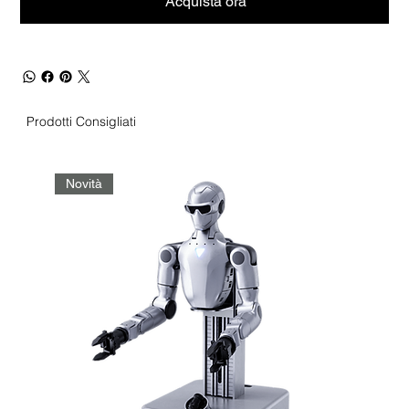
Acquista ora
Prodotti Consigliati
Novità
No